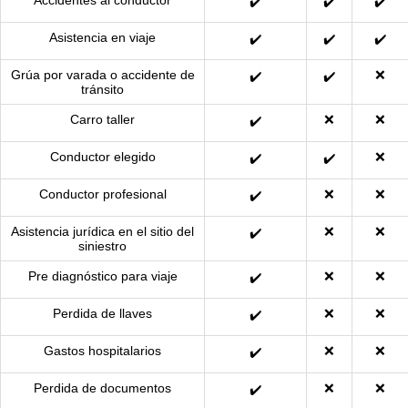
Accidentes al conductor
✔️
✔️
✔️
Asistencia en viaje
✔️
✔️
✔️
Grúa por varada o accidente de
❌
✔️
✔️
tránsito
Carro taller
❌
❌
✔️
Conductor elegido
❌
✔️
✔️
Conductor profesional
❌
❌
✔️
Asistencia jurídica en el sitio del
❌
❌
✔️
siniestro
Pre diagnóstico para viaje
❌
❌
✔️
Perdida de llaves
❌
❌
✔️
Gastos hospitalarios
❌
❌
✔️
Perdida de documentos
❌
❌
✔️