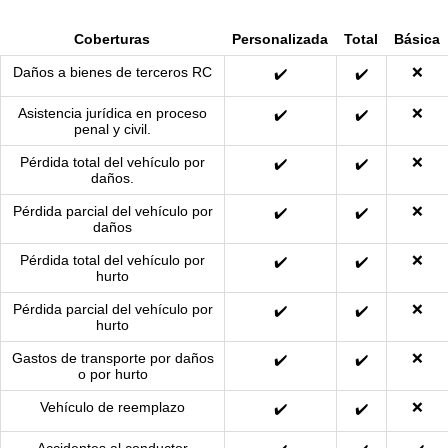
Coberturas
Personalizada
Total
Básica
Daños a bienes de terceros RC
❌
✔️
✔️
Asistencia jurídica en proceso
❌
✔️
✔️
penal y civil.
Pérdida total del vehículo por
❌
✔️
✔️
daños.
Pérdida parcial del vehículo por
❌
✔️
✔️
daños
Pérdida total del vehículo por
❌
✔️
✔️
hurto
Pérdida parcial del vehículo por
❌
✔️
✔️
hurto
Gastos de transporte por daños
❌
✔️
✔️
o por hurto
Vehículo de reemplazo
❌
✔️
✔️